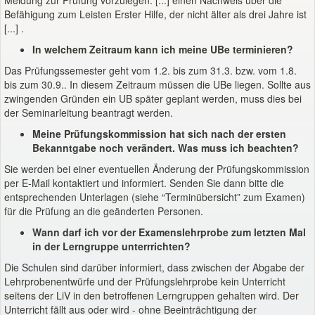
Meldung zur Prüfung vorzulegen: [...] einen Nachweis über die
Befähigung zum Leisten Erster Hilfe, der nicht älter als drei Jahre ist
[...] .
In welchem Zeitraum kann ich meine UBe terminieren?
Das Prüfungssemester geht vom 1.2. bis zum 31.3. bzw. vom 1.8.
bis zum 30.9.. In diesem Zeitraum müssen die UBe liegen. Sollte aus
zwingenden Gründen ein UB später geplant werden, muss dies bei
der Seminarleitung beantragt werden.
Meine Prüfungskommission hat sich nach der ersten
Bekanntgabe noch verändert. Was muss ich beachten?
Sie werden bei einer eventuellen Änderung der Prüfungskommission
per E-Mail kontaktiert und informiert. Senden Sie dann bitte die
entsprechenden Unterlagen (siehe “Terminübersicht” zum Examen)
für die Prüfung an die geänderten Personen.
Wann darf ich vor der Examenslehrprobe zum letzten Mal
in der Lerngruppe unterrrichten?
Die Schulen sind darüber informiert, dass zwischen der Abgabe der
Lehrprobenentwürfe und der Prüfungslehrprobe kein Unterricht
seitens der LiV in den betroffenen Lerngruppen gehalten wird. Der
Unterricht fällt aus oder wird - ohne Beeinträchtigung der