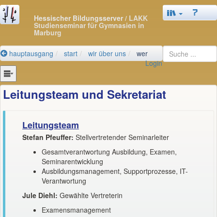
Hessischer Bildungsserver
/ LAKK
Studienseminar für Gymnasien in
Marburg
hauptausgang
start
wir über uns
wer
Login
Leitungsteam und Sekretariat
Leitungsteam
Stefan Pfeuffer:
Stellvertretender Seminarleiter
Gesamtverantwortung Ausbildung, Examen,
Seminarentwicklung
Ausbildungsmanagement, Supportprozesse, IT-
Verantwortung
Jule Diehl:
Gewählte Vertreterin
Examensmanagement